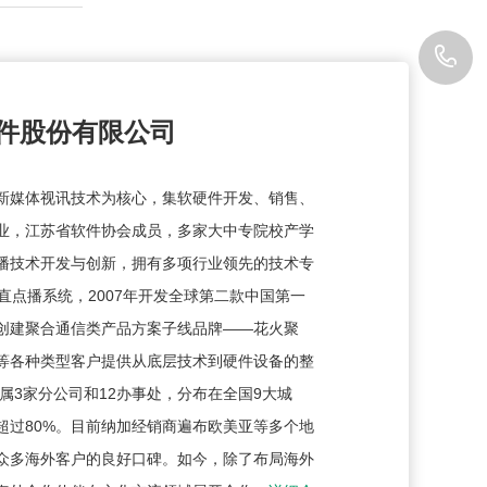
4
9
件股份有限公司
1
新媒体视讯技术为核心，集软硬件开发、销售、
业，江苏省软件协会成员，多家大中专院校产学
播技术开发与创新，拥有多项行业领先的技术专
P直点播系统，2007年开发全球第二款中国第一
创建聚合通信类产品方案子线品牌——花火聚
等各种类型客户提供从底层技术到硬件设备的整
属3家分公司和12办事处，分布在全国9大城
超过80%。目前纳加经销商遍布欧美亚等多个地
众多海外客户的良好口碑。如今，除了布局海外