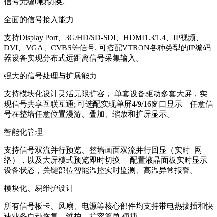
信号无缝0帧切换。
全面的信号接入能力
支持Display Port、3G/HD/SD-SDI、HDMI1.3/1.4、IP视频、
DVI、VGA、CVBS等信号; 可搭配VTRON各种类型的IP编码
器设备实现分布式远距离信号采集输入。
强大的信号处理与扩展能力
支持模块化设计灵活无限扩容； 单套设备驱动多套大屏，实
现信号共享互联互通; 可选配实现单屏4/9/16窗口显示，任意信
号在整墙任意位置漫游、叠加、缩放和扩屏显示。
智能化管理
支持信号双流并行预览、整墙画面双流并行回显（实时+网
络），以及大屏模式预览即时切换； 配置液晶面板实时显示
设备状态，关键部位智能温控实时监测、高温异常报警。
模块化、易维护设计
所有信号板卡、风扇、电源等核心部件均支持带电热拔插和快
速业务自动恢复，维护、扩容简单 便捷。