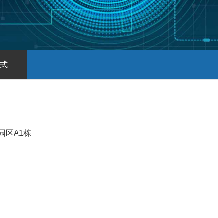
式
园区A1栋