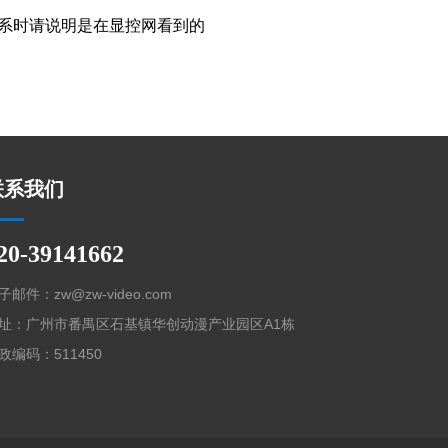
系时请说明是在显控网看到的
联系我们
20-39141662
子邮件：zw@zw-video.com
址：广州市番禺区石基镇华创动漫产业园区A1栋
政编码：511450