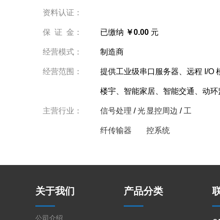
资料认证：
保 证 金：
已缴纳
￥0.00
元
经营模式：
制造商
经营范围：
提供工业级串口服务器、远程 I/
楼宇、智能家居、智能交通、动环
主营行业：
信号处理
/
光
显控周边
/
工
纤传输器
控系统
关于我们
产品分类
公司介绍